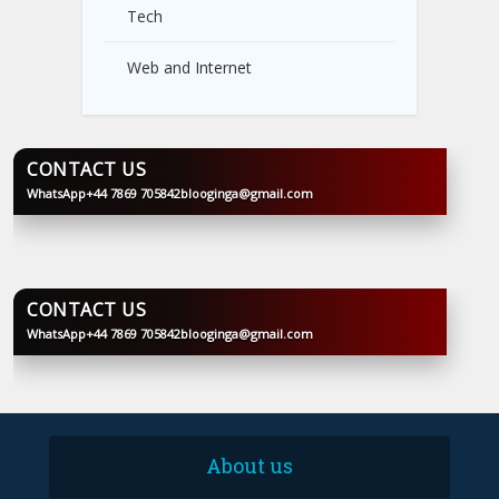
Tech
Web and Internet
CONTACT US
WhatsApp
+44 7869 705842
blooginga@gmail.com
BLOOGINGA
CONTACT US
WhatsApp
+44 7869 705842
blooginga@gmail.com
BLOOGINGA
About us