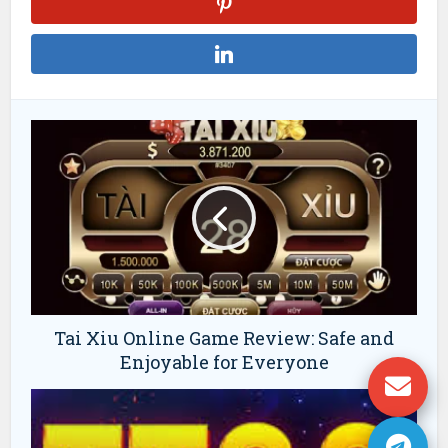
Tai Xiu Online Game Review: Safe and
Enjoyable for Everyone