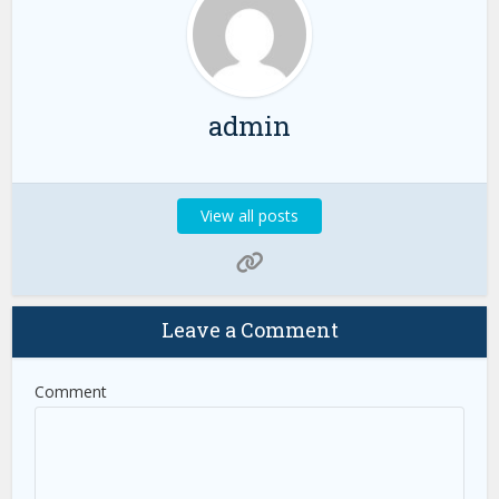
admin
View all posts
Leave a Comment
Comment