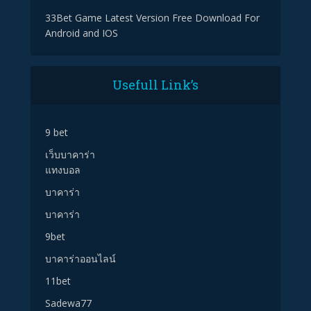
33Bet Game Latest Version Free Download For
Android and IOS
Usefull Link’s
9 bet
เว็บบาคาร่า
แทงบอล
บาคาร่า
บาคาร่า
9bet
บาคาร่าออนไลน์
11bet
Sadewa77