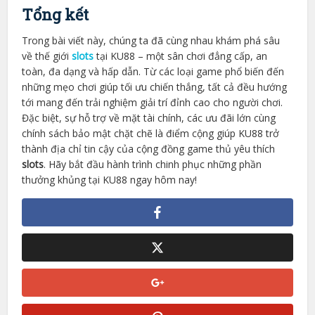
Tổng kết
Trong bài viết này, chúng ta đã cùng nhau khám phá sâu
về thế giới
slots
tại KU88 – một sân chơi đẳng cấp, an
toàn, đa dạng và hấp dẫn. Từ các loại game phổ biến đến
những mẹo chơi giúp tối ưu chiến thắng, tất cả đều hướng
tới mang đến trải nghiệm giải trí đỉnh cao cho người chơi.
Đặc biệt, sự hỗ trợ về mặt tài chính, các ưu đãi lớn cùng
chính sách bảo mật chặt chẽ là điểm cộng giúp KU88 trở
thành địa chỉ tin cậy của cộng đồng game thủ yêu thích
slots
. Hãy bắt đầu hành trình chinh phục những phần
thưởng khủng tại KU88 ngay hôm nay!