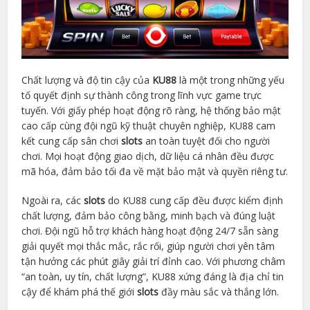
Chất lượng và độ tin cậy của
KU88
là một trong những yếu
tố quyết định sự thành công trong lĩnh vực game trực
tuyến. Với giấy phép hoạt động rõ ràng, hệ thống bảo mật
cao cấp cùng đội ngũ kỹ thuật chuyên nghiệp, KU88 cam
kết cung cấp sân chơi
slots
an toàn tuyệt đối cho người
chơi. Mọi hoạt động giao dịch, dữ liệu cá nhân đều được
mã hóa, đảm bảo tối đa về mặt bảo mật và quyền riêng tư.
Ngoài ra, các
slots
do KU88 cung cấp đều được kiểm định
chất lượng, đảm bảo công bằng, minh bạch và đúng luật
chơi. Đội ngũ hỗ trợ khách hàng hoạt động 24/7 sẵn sàng
giải quyết mọi thắc mắc, rắc rối, giúp người chơi yên tâm
tận hưởng các phút giây giải trí đỉnh cao. Với phương châm
“an toàn, uy tín, chất lượng”, KU88 xứng đáng là địa chỉ tin
cậy để khám phá thế giới
slots
đầy màu sắc và thắng lớn.