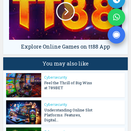
Explore Online Games on tt88 App
You may also like
Cybersecurity
Feel the Thrill of Big Wins
at 789BET
Cybersecurity
Understanding Online Slot
Platforms: Features,
Digital...