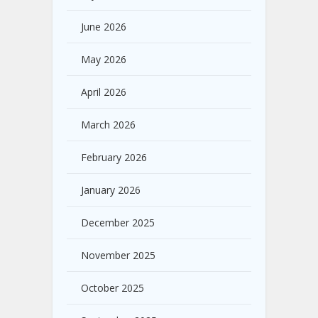
June 2026
May 2026
April 2026
March 2026
February 2026
January 2026
December 2025
November 2025
October 2025