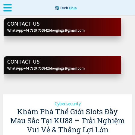
CONTACT US
WhatsApp
+44 7869 705842
blooginga@gmail.com
BLOOGINGA
CONTACT US
WhatsApp
+44 7869 705842
blooginga@gmail.com
BLOOGINGA
Cybersecurity
Khám Phá Thế Giới Slots Đầy
Màu Sắc Tại KU88 – Trải Nghiệm
Vui Vẻ & Thắng Lợi Lớn